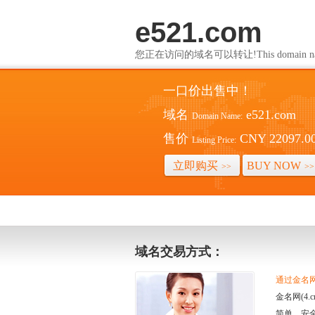
e521.com
您正在访问的域名可以转让!This domain name i
一口价出售中！
域名
e521.com
Domain Name:
售价
CNY 22097.0
Listing Price:
立即购买
BUY NOW
>>
>>
域名交易方式：
通过金名网(
金名网(4
简单、安