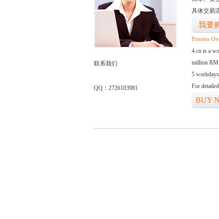
具体交易
我要
Process Ov
4.cn is a w
million RMB
联系我们
5 workdays
For detaile
QQ：2726103981
BUY 