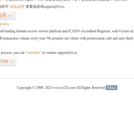
流程可
“点击这里”
查看或咨询support@4.cn。
购买
>>
erview:
orld leading domain escrow service platform and ICANN-Accredited Registrar, with 6 years ri
 transaction volume every year. We promise our clients with professional, safe and easy third-
.
d process, you can
“visit here”
or contact support@4.cn.
NOW
>>
Copyright © 1998 -2025 www.e521.com All Rights Reserved
51La